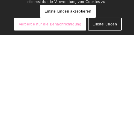
stimmst du die Verwendung von Cookies zu.
Einstellungen akzeptieren
2025 © Trackademy GmbH -
Verberge nur die Benachrichtigung
Einstellungen
Leitbild
Impressum
Datenschutz
Cookierichtlinie
Bilden Sie sich weiter
Wir bieten …
1 Tag Vollzeitkurs (Aufbaukurs ASF Weiterbildung)
1 Tag Vollzeitkurs (Aufbaukurs FES Weiterbildung)