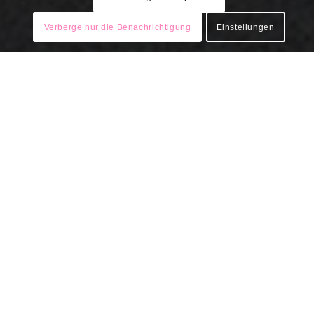
2025 © Trackademy GmbH -
Verberge nur die Benachrichtigung
Einstellungen
Leitbild
Impressum
Datenschutz
Cookierichtlinie
Sie benötigen eine Umschulung oder
Weiterbildung, suchen eine neue berufliche
Herausforderung oder wollen Ihre
Qualifikationen komplettieren?
Dann werden Sie doch Fahrlehrer!